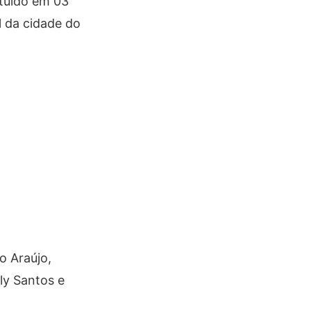
ituído em 03
l da cidade do
o Araújo,
lly Santos e