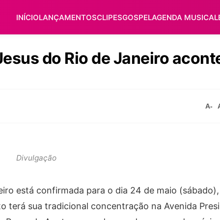
INÍCIO
LANÇAMENTOS
CLIPES
GOSPEL
AGENDA MUSICAL
Jesus do Rio de Janeiro acont
A-
Divulgação
iro está confirmada para o dia 24 de maio (sábado), 
nto terá sua tradicional concentração na Avenida Pres