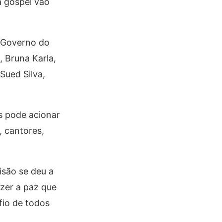
a gospel vão
o Governo do
, Bruna Karla,
Sued Silva,
s pode acionar
, cantores,
isão se deu a
azer a paz que
fio de todos