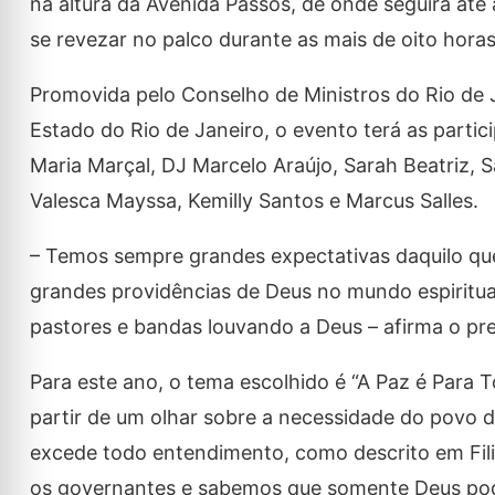
na altura da Avenida Passos, de onde seguirá at
se revezar no palco durante as mais de oito hora
Promovida pelo Conselho de Ministros do Rio de 
Estado do Rio de Janeiro, o evento terá as partic
Maria Marçal, DJ Marcelo Araújo, Sarah Beatriz, Sa
Valesca Mayssa, Kemilly Santos e Marcus Salles.
– Temos sempre grandes expectativas daquilo qu
grandes providências de Deus no mundo espiritual
pastores e bandas louvando a Deus – afirma o pre
Para este ano, o tema escolhido é “A Paz é Para 
partir de um olhar sobre a necessidade do povo d
excede todo entendimento, como descrito em Filip
os governantes e sabemos que somente Deus pode