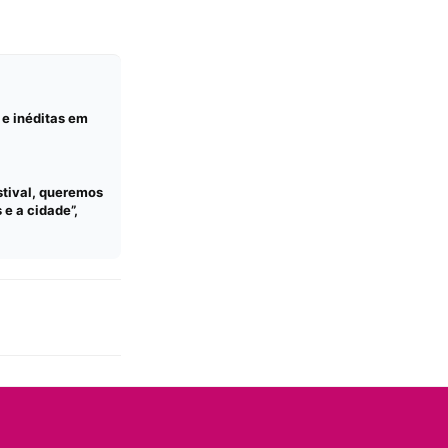
 e inéditas em
stival, queremos
e a cidade”,