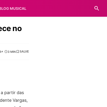
BLOG MUSICAL
ece no
A+
3 MIN
SALVE
a partir das
idente Vargas,