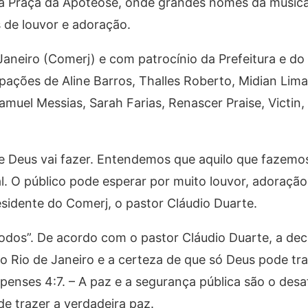
é a Praça da Apoteose, onde grandes nomes da músic
s de louvor e adoração.
Janeiro (Comerj) e com patrocínio da Prefeitura e d
ipações de Aline Barros, Thalles Roberto, Midian Lima
muel Messias, Sarah Farias, Renascer Praise, Victin, 
e Deus vai fazer. Entendemos que aquilo que fazemo
. O público pode esperar por muito louvor, adoração
sidente do Comerj, o pastor Cláudio Duarte.
Todos”. De acordo com o pastor Cláudio Duarte, a dec
o Rio de Janeiro e a certeza de que só Deus pode tr
enses 4:7. – A paz e a segurança pública são o desa
 trazer a verdadeira paz.