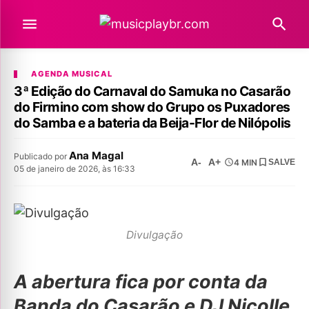
AGENDA MUSICAL
3ª Edição do Carnaval do Samuka no Casarão
do Firmino com show do Grupo os Puxadores
do Samba e a bateria da Beija-Flor de Nilópolis
Ana Magal
Publicado por
A-
A+
4 MIN
SALVE
05 de janeiro de 2026, às 16:33
Divulgação
A abertura fica por conta da
Banda do Casarão e DJ Nicolle