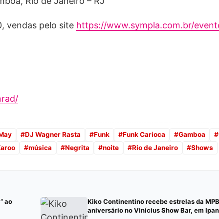
mboa, Rio de Janeiro – RJ
0, vendas pelo site
https://www.sympla.com.br/event
nrad/
May
#
DJ Wagner Rasta
#
Funk
#
Funk Carioca
#
Gamboa
#
Karoo
#
música
#
Negrita
#
noite
#
Rio de Janeiro
#
Shows
” ao
Kiko Continentino recebe estrelas da MP
aniversário no Vinícius Show Bar, em Ip