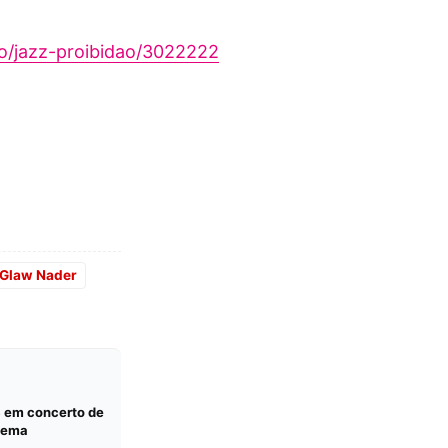
o/jazz-proibidao/3022222
Glaw Nader
B em concerto de
anema