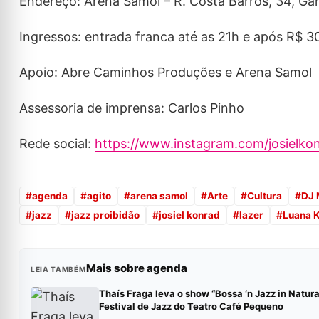
Endereço: Arena Samol – R. Costa Barros, 34, Ga
Ingressos: entrada franca até as 21h e após R$ 3
Apoio: Abre Caminhos Produções e Arena Samol
Assessoria de imprensa: Carlos Pinho
Rede social:
https://www.instagram.com/josielko
#
agenda
#
agito
#
arena samol
#
Arte
#
Cultura
#
DJ 
#
jazz
#
jazz proibidão
#
josiel konrad
#
lazer
#
Luana 
Mais sobre agenda
LEIA TAMBÉM
Thaís Fraga leva o show “Bossa ‘n Jazz in Natura
Festival de Jazz do Teatro Café Pequeno