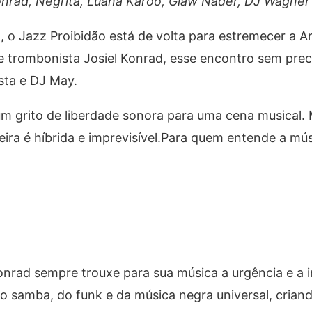
nrad, Negrita, Luana Karoo, Glaw Nader, DJ Wagner
, o Jazz Proibidão está de volta para estremecer a A
 e trombonista Josiel Konrad, esse encontro sem pre
sta e DJ May.
um grito de liberdade sonora para uma cena musical.
leira é híbrida e imprevisível.Para quem entende a m
onrad sempre trouxe para sua música a urgência e a i
do samba, do funk e da música negra universal, crian