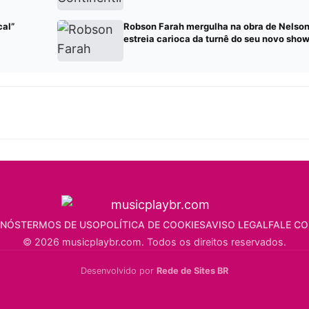
cal”
Robson Farah mergulha na obra de Nelson
estreia carioca da turnê do seu novo show
 NÓS
TERMOS DE USO
POLÍTICA DE COOKIES
AVISO LEGAL
FALE C
© 2026 musicplaybr.com. Todos os direitos reservados.
Desenvolvido por
Rede de Sites BR