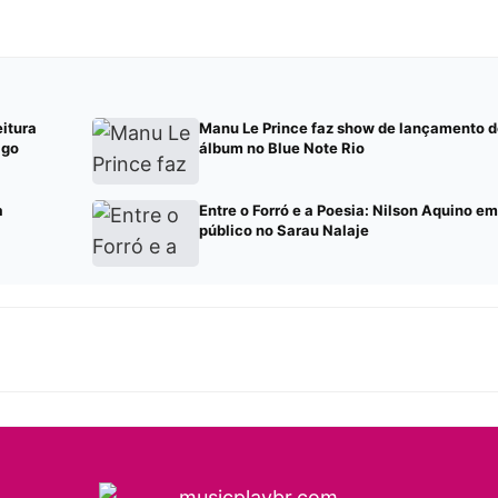
eitura
Manu Le Prince faz show de lançamento d
lgo
álbum no Blue Note Rio
a
Entre o Forró e a Poesia: Nilson Aquino e
público no Sarau Nalaje