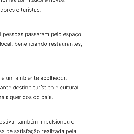
s nomes da música e novos
ores e turistas.
l pessoas passaram pelo espaço,
cal, beneficiando restaurantes,
a e um ambiente acolhedor,
e destino turístico e cultural
ais queridos do país.
festival também impulsionou o
a de satisfação realizada pela