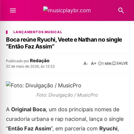
LANÇAMENTOS MUSICAL
Boca reúne Ryuchi, Veete e Nathan no single
“Então Faz Assim”
Redação
Publicado por
A-
A+
1 MIN
SALVE
22 de maio de 2026, às 12:32
Foto: Divulgação / MusicPro
A
Original Boca
, um dos principais nomes de
curadoria urbana e rap nacional, lança o single
“
Então Faz Assim
”, em parceria com
Ryuchi
,