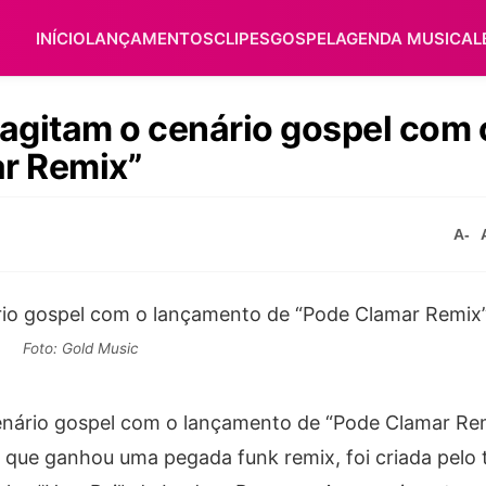
INÍCIO
LANÇAMENTOS
CLIPES
GOSPEL
AGENDA MUSICAL
 agitam o cenário gospel com 
r Remix”
A-
Foto: Gold Music
enário gospel com o lançamento de “Pode Clamar Re
, que ganhou uma pegada funk remix, foi criada pelo 