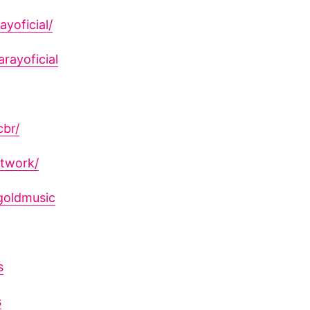
yoficial/
rayoficial
cbr/
twork/
goldmusic
s
s