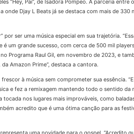
eles “Hey, Pai”, de Isadora Pompeo. A parceria entre o
a onde Djay L Beats já se destaca com mais de 330 m
 por ser uma música especial em sua trajetória. “Ess
 e é um grande sucesso, com cerca de 500 mil players
i no Programa Raul Gil, em novembro de 2023, e tam
a’, da Amazon Prime”, destaca a cantora.
m frescor à música sem comprometer sua essência. “E
música e fez a remixagem mantendo todo o sentido d
ja tocada nos lugares mais improváveis, como baladas
bém acredito que é uma ótima canção para as festi
representa uma novidade para o gospel. “Acredito q