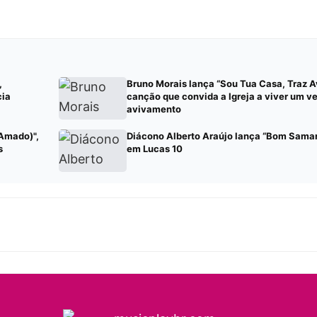
,
Bruno Morais lança “Sou Tua Casa, Traz 
cia
canção que convida a Igreja a viver um v
avivamento
 Amado)",
Diácono Alberto Araújo lança “Bom Samari
s
em Lucas 10