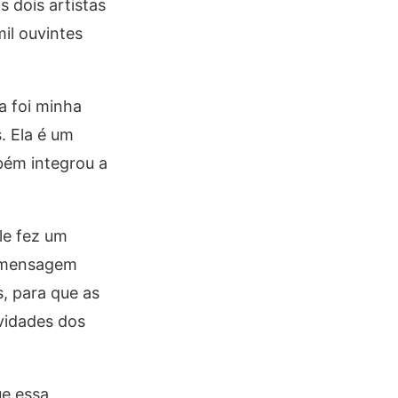
s dois artistas
il ouvintes
a foi minha
. Ela é um
bém integrou a
le fez um
a mensagem
, para que as
vidades dos
ue essa