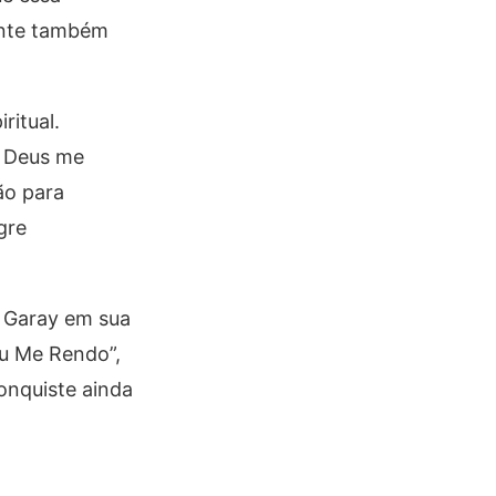
inte também
ritual.
, Deus me
ão para
gre
a Garay em sua
“Eu Me Rendo”,
onquiste ainda