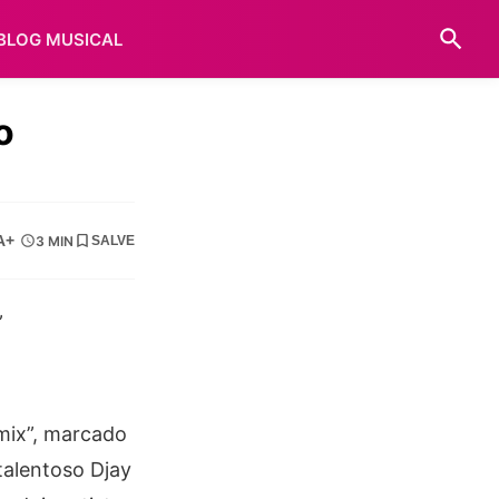
BLOG MUSICAL
o
A+
3 MIN
SALVE
mix”, marcado
talentoso Djay