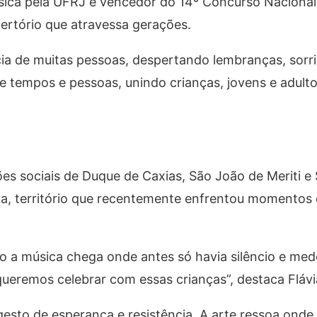
sica pela UFRJ e vencedor do 14º Concurso Naciona
pertório que atravessa gerações.
ia de muitas pessoas, despertando lembranças, sorr
e tempos e pessoas, unindo crianças, jovens e adul
ões sociais de Duque de Caxias, São João de Meriti e
, território que recentemente enfrentou momentos
do a música chega onde antes só havia silêncio e me
ueremos celebrar com essas crianças”, destaca Flávia
gesto de esperança e resistência. A arte ressoa ond