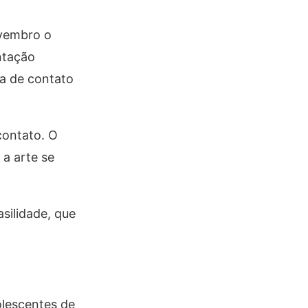
ovembro o
ntação
ca de contato
contato. O
a arte se
silidade, que
olescentes de