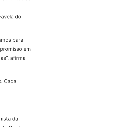
Favela do
ramos para
ompromisso em
as”, afirma
s. Cada
nista da