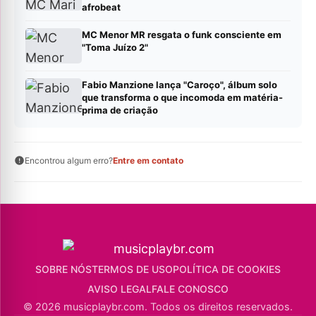
afrobeat
MC Menor MR resgata o funk consciente em
"Toma Juízo 2"
Fabio Manzione lança "Caroço", álbum solo
que transforma o que incomoda em matéria-
prima de criação
Encontrou algum erro?
Entre em contato
SOBRE NÓS
TERMOS DE USO
POLÍTICA DE COOKIES
AVISO LEGAL
FALE CONOSCO
© 2026 musicplaybr.com. Todos os direitos reservados.