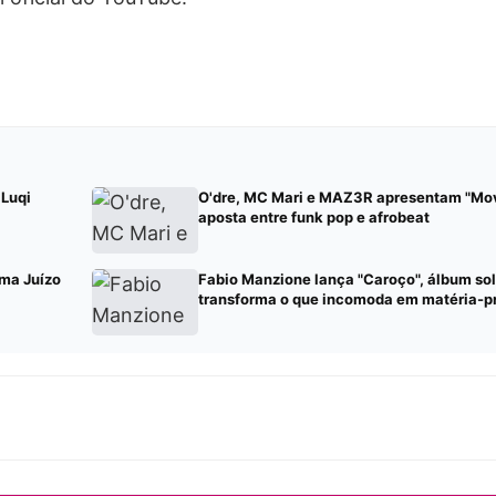
 Luqi
O'dre, MC Mari e MAZ3R apresentam "Mov
aposta entre funk pop e afrobeat
ma Juízo
Fabio Manzione lança "Caroço", álbum so
transforma o que incomoda em matéria-p