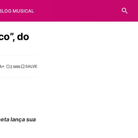
BLOG MUSICAL
o”, do
A+
2 MIN
SALVE
oeta lança sua