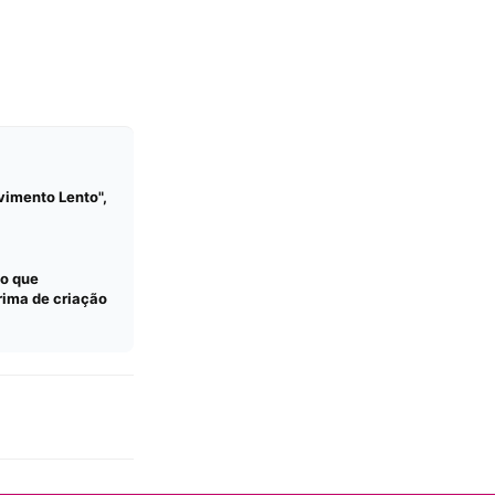
imento Lento",
lo que
rima de criação