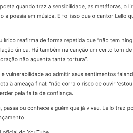
ta quando traz a sensibilidade, as metáforas, o lir
a poesia em música. E foi isso que o cantor Lello qu
u lírico reafirma de forma repetida que “não tem nin
 relação única. Há também na canção um certo tom de
oração não aguenta tanta tortura”.
 e vulnerabilidade ao admitir seus sentimentos falan
cta à ameaça final: “não corra o risco de ouvir ‘estou
rder pela falta de confiança.
 passa ou conhece alguém que já viveu. Lello traz p
ançamento.
 oficial do YouTube.