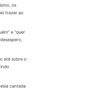
ismo, os
is trazer ao
guém” e “quer
 desespero,
do até sobre o
 indo
oesia cantada