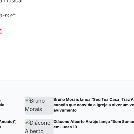
a musical.
va-me”:
M
,
Bruno Morais lança “Sou Tua Casa, Traz 
cia
canção que convida a Igreja a viver um v
avivamento
 Amado)",
Diácono Alberto Araújo lança “Bom Samari
s
em Lucas 10