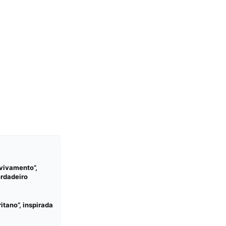
Avivamento”,
erdadeiro
tano”, inspirada