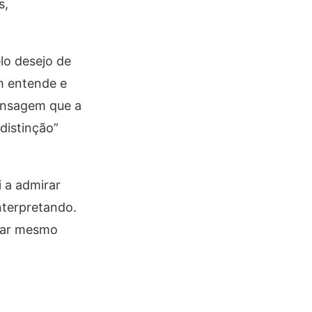
s,
elo desejo de
m entende e
mensagem que a
distinção”
 a admirar
nterpretando.
icar mesmo