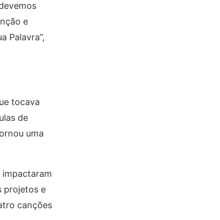
o devemos
anção e
a Palavra”,
que tocava
ulas de
 tornou uma
e impactaram
 projetos e
uatro canções