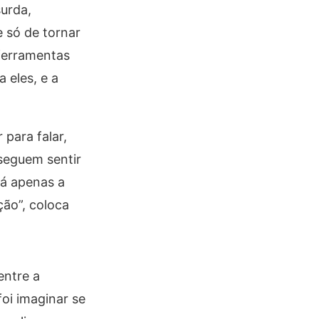
urda,
 só de tornar
 ferramentas
 eles, e a
 para falar,
seguem sentir
rá apenas a
ão”, coloca
entre a
oi imaginar se