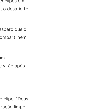
deoclipes em
 o desafio foi
 espero que o
compartilhem
 um
e virão após
 clipe: “Deus
ração limpo,