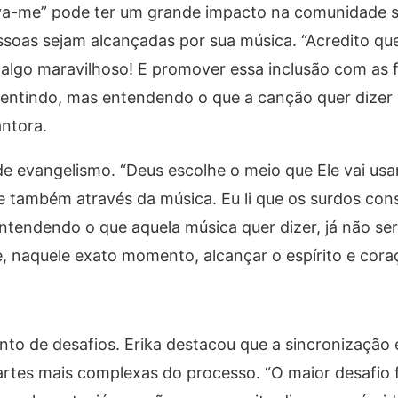
“Lava-me” pode ter um grande impacto na comunidade s
soas sejam alcançadas por sua música. “Acredito que
 algo maravilhoso! E promover essa inclusão com as
sentindo, mas entendendo o que a canção quer dizer a
antora.
de evangelismo. “Deus escolhe o meio que Ele vai usar
 e também através da música. Eu li que os surdos con
entendendo o que aquela música quer dizer, já não se
 naquele exato momento, alcançar o espírito e coraç
ento de desafios. Erika destacou que a sincronização 
artes mais complexas do processo. “O maior desafio f