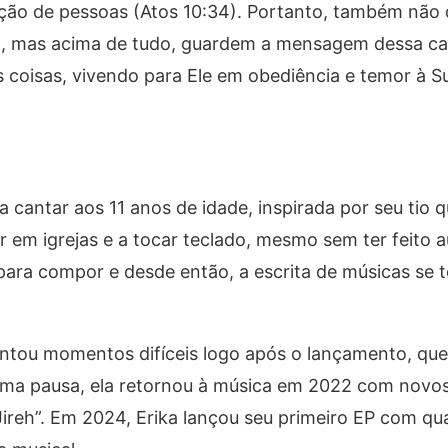
epção de pessoas (Atos 10:34). Portanto, também nã
to, mas acima de tudo, guardem a mensagem dessa c
coisas, vivendo para Ele em obediência e temor à Su
cantar aos 11 anos de idade, inspirada por seu tio 
 em igrejas e a tocar teclado, mesmo sem ter feito a
 para compor e desde então, a escrita de músicas se
entou momentos difíceis logo após o lançamento, qu
 uma pausa, ela retornou à música em 2022 com novos
 Jireh”. Em 2024, Erika lançou seu primeiro EP com q