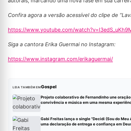
autorais, marcando uma nova fase em sua carreir
Confira agora a versão acessível do clipe de “La
https://www.youtube.com/watch?v=I3edS_uKh9
Siga a cantora Erika Guermai no Instagram:
https://www.instagram.com/erikaguermai/
Gospel
LEIA TAMBÉM EM
Projeto colaborativo de Fernandinho une oração
convivência e música em uma mesma experiên
Gabi Freitas lança o single "Decidi (Sou do Meu
uma declaração de entrega e confiança em Deu