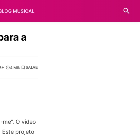
BLOG MUSICAL
para a
A+
4 MIN
SALVE
a-me”. O vídeo
. Este projeto