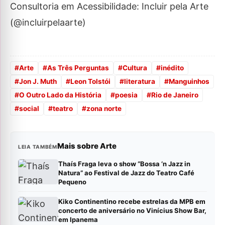
Consultoria em Acessibilidade: Incluir pela Arte
(@incluirpelaarte)
#
Arte
#
As Três Perguntas
#
Cultura
#
inédito
#
Jon J. Muth
#
Leon Tolstói
#
literatura
#
Manguinhos
#
O Outro Lado da História
#
poesia
#
Rio de Janeiro
#
social
#
teatro
#
zona norte
Mais sobre Arte
LEIA TAMBÉM
Thaís Fraga leva o show “Bossa ‘n Jazz in
Natura” ao Festival de Jazz do Teatro Café
Pequeno
Kiko Continentino recebe estrelas da MPB em
concerto de aniversário no Vinícius Show Bar,
em Ipanema