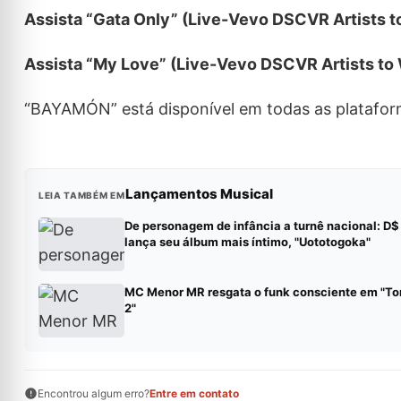
Assista “Gata Only” (Live-Vevo DSCVR Artists 
Assista “My Love” (Live-Vevo DSCVR Artists to
“BAYAMÓN” está disponível em todas as plataform
Lançamentos Musical
LEIA TAMBÉM EM
De personagem de infância a turnê nacional: D$
lança seu álbum mais íntimo, "Uototogoka"
MC Menor MR resgata o funk consciente em "To
2"
Encontrou algum erro?
Entre em contato