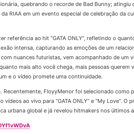
ilionária, quebrando o recorde de Bad Bunny; atingiu
a da RIAA em um evento especial de celebração da cul
er referência ao hit “GATA ONLY”, refletindo o quant
conexão intensa, capturando as emoções de um relaci
 com nuances futuristas, vem acompanhado de um v
quanto mais alto você chega, mais pessoas querem vê
um e o vídeo promete uma continuidade.
. Recentemente, FloyyMenor foi selecionado como p
 vídeos ao vivo para “GATA ONLY” e “My Love”. O pr
a urbana global e já revelou hitmakers nos últimos 
UDYf1vWDvA