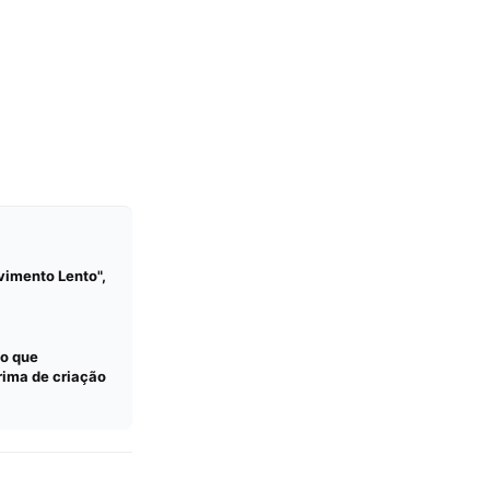
imento Lento",
lo que
rima de criação