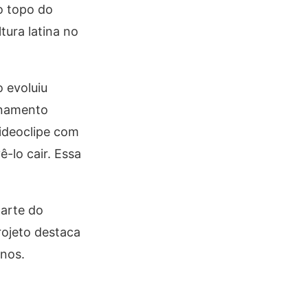
 o topo do
tura latina no
o evoluiu
onamento
ideoclipe com
-lo cair. Essa
arte do
ojeto destaca
anos.