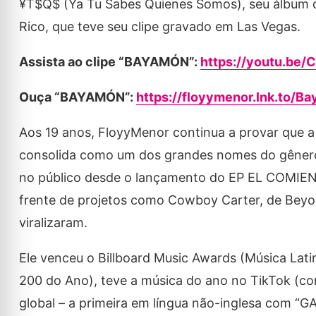
¥T$Q$ (Ya Tu Sabes Quienes Somos), seu álbum d
Rico, que teve seu clipe gravado em Las Vegas.
Assista ao clipe “BAYAMÓN”:
https://youtu.be/
Ouça “BAYAMÓN”:
https://floyymenor.lnk.to/B
Aos 19 anos, FloyyMenor continua a provar que a 
consolida como um dos grandes nomes do gênero.
no público desde o lançamento do EP EL COMIEN
frente de projetos como Cowboy Carter, de Beyo
viralizaram.
Ele venceu o Billboard Music Awards (Música Lati
200 do Ano), teve a música do ano no TikTok (com
global – a primeira em língua não-inglesa com “