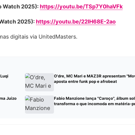
to Watch 2025):
https://youtu.be/TSp7Y0haVFk
 Watch 2025):
https://youtu.be/22IH68E-2ao
as digitais via UnitedMasters.
 Luqi
O'dre, MC Mari e MAZ3R apresentam "Mov
aposta entre funk pop e afrobeat
ma Juízo
Fabio Manzione lança "Caroço", álbum so
transforma o que incomoda em matéria-p