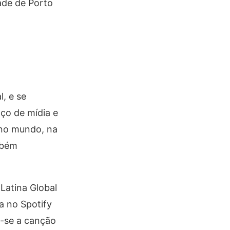
ade de Porto
, e se
ço de mídia e
 no mundo, na
mbém
Latina Global
a no Spotify
u-se a canção