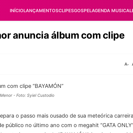
INÍCIO
LANÇAMENTOS
CLIPES
GOSPEL
AGENDA MUSICAL
or anuncia álbum com clipe
A-
Menor - Foto: Syiel Custodio
epara o passo mais ousado de sua meteórica carreir
 de público no último ano com o megahit “GATA ONLY”