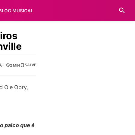
BLOG MUSICAL
iros
ville
A+
2 MIN
SALVE
o palco que é