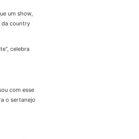
 que um show,
o da country
e”, celebra
rsou com esse
ra o sertanejo