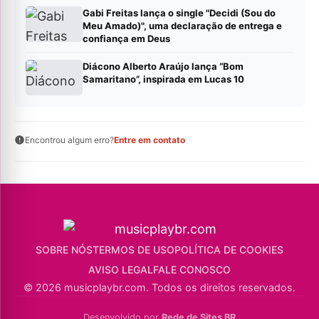
Gabi Freitas lança o single "Decidi (Sou do
Meu Amado)", uma declaração de entrega e
confiança em Deus
Diácono Alberto Araújo lança “Bom
Samaritano”, inspirada em Lucas 10
Encontrou algum erro?
Entre em contato
SOBRE NÓS
TERMOS DE USO
POLÍTICA DE COOKIES
AVISO LEGAL
FALE CONOSCO
© 2026 musicplaybr.com. Todos os direitos reservados.
Desenvolvido por
Rede de Sites BR