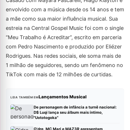
Casado com Mayara Pascarelli, Hiago Klayton é
envolvido com a música desde os 14 anos e tem
a mãe como sua maior influência musical. Sua
estreia na Central Gospel Music foi com o single
“Meu Trabalho é Acreditar”, escrito em parceria
com Pedro Nascimento e produzido por Eliézer
Rodrigues. Nas redes sociais, ele soma mais de
1 milhão de seguidores, sendo um fenômeno no
TikTok com mais de 12 milhões de curtidas.
Lançamentos Musical
LEIA TAMBÉM EM
De personagem de infância a turnê nacional:
D$ Luqi lança seu álbum mais íntimo,
"Uototogoka"
O'dre, MC Mari e MAZ3R apresentam