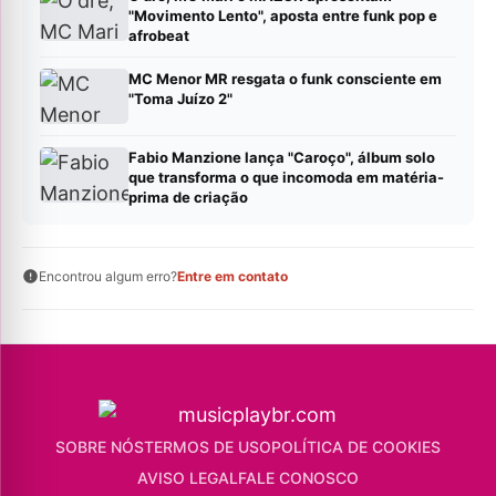
"Movimento Lento", aposta entre funk pop e
afrobeat
MC Menor MR resgata o funk consciente em
"Toma Juízo 2"
Fabio Manzione lança "Caroço", álbum solo
que transforma o que incomoda em matéria-
prima de criação
Encontrou algum erro?
Entre em contato
SOBRE NÓS
TERMOS DE USO
POLÍTICA DE COOKIES
AVISO LEGAL
FALE CONOSCO