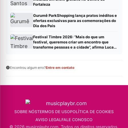
Fortaleza
Gurumê ParkShopping lança pratos inéditos e
ofertas exclusivas para as comemorações do
Dia dos Pais
Festival Timbre 2026: “Mais do que um
festival, queremos criar um encontro que
transforme pessoas e a cidade”, afirma Lucas
Cordeiro
Encontrou algum erro?
Entre em contato
SOBRE NÓS
TERMOS DE USO
POLÍTICA DE COOKIES
AVISO LEGAL
FALE CONOSCO
© 2026 musicplaybr.com. Todos os direitos reservados.