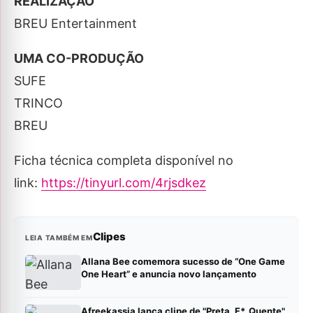
REALIZAÇÃO
BREU Entertainment
UMA CO-PRODUÇÃO
SUFE
TRINCO
BREU
Ficha técnica completa disponível no
link:
https://tinyurl.com/4rjsdkez
Clipes
LEIA TAMBÉM EM
Allana Bee comemora sucesso de “One Game
One Heart” e anuncia novo lançamento
Afreekassia lança clipe de "Preta, F*, Quente"