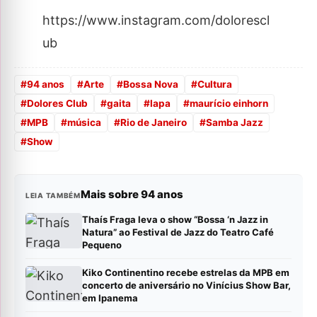
https://www.instagram.com/dolorescl
ub
#
94 anos
#
Arte
#
Bossa Nova
#
Cultura
#
Dolores Club
#
gaita
#
lapa
#
maurício einhorn
#
MPB
#
música
#
Rio de Janeiro
#
Samba Jazz
#
Show
Mais sobre 94 anos
LEIA TAMBÉM
Thaís Fraga leva o show “Bossa ‘n Jazz in
Natura” ao Festival de Jazz do Teatro Café
Pequeno
Kiko Continentino recebe estrelas da MPB em
concerto de aniversário no Vinícius Show Bar,
em Ipanema