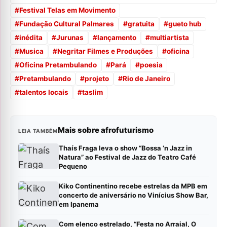
#
Festival Telas em Movimento
#
Fundação Cultural Palmares
#
gratuita
#
gueto hub
#
inédita
#
Jurunas
#
lançamento
#
multiartista
#
Musica
#
Negritar Filmes e Produções
#
oficina
#
Oficina Pretambulando
#
Pará
#
poesia
#
Pretambulando
#
projeto
#
Rio de Janeiro
#
talentos locais
#
taslim
Mais sobre afrofuturismo
LEIA TAMBÉM
Thaís Fraga leva o show “Bossa ‘n Jazz in
Natura” ao Festival de Jazz do Teatro Café
Pequeno
Kiko Continentino recebe estrelas da MPB em
concerto de aniversário no Vinícius Show Bar,
em Ipanema
Com elenco estrelado, “Festa no Arraial, O