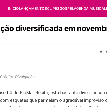
INÍCIO
LANÇAMENTOS
CLIPES
GOSPEL
AGENDA MUSICAL
ação diversificada em novemb
A-
Crédito: Divulgação.
iso L4 do RioMar Recife, está bastante diversificad
s com esquetes que permeiam o agradável improviso 