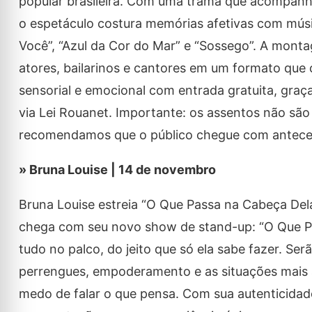
popular brasileira. Com uma trama que acompanh
o espetáculo costura memórias afetivas com mús
Você”, “Azul da Cor do Mar” e “Sossego”. A mont
atores, bailarinos e cantores em um formato que 
sensorial e emocional com entrada gratuita, gra
via Lei Rouanet. Importante: os assentos não sã
recomendamos que o público chegue com antecedên
» Bruna Louise | 14 de novembro
Bruna Louise estreia “O Que Passa na Cabeça Dela
chega com seu novo show de stand-up: “O Que Pas
tudo no palco, do jeito que só ela sabe fazer. S
perrengues, empoderamento e as situações mais a
medo de falar o que pensa. Com sua autenticidad