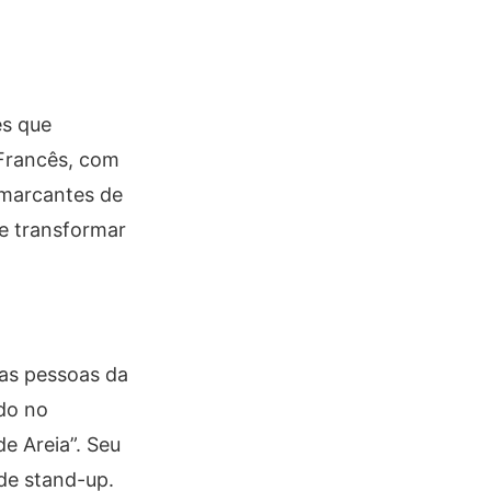
es que
 Francês, com
s marcantes de
 e transformar
as pessoas da
ido no
e Areia”. Seu
de stand-up.