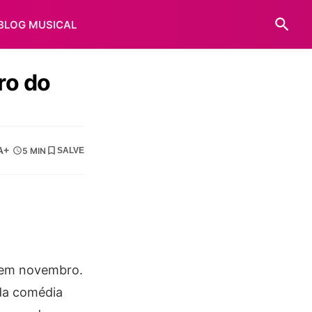
BLOG MUSICAL
ro do
A+
5 MIN
SALVE
a em novembro.
da comédia