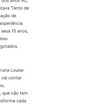
 dos anos 90,
stava Tanto de
uação de
experiência
 seus 15 anos,
isso
sgotados.
Bruna Louise
 vai contar
os,
, que não tem
ansforma cada