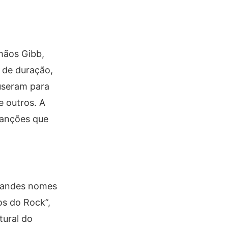
mãos Gibb,
 de duração,
useram para
e outros. A
canções que
grandes nomes
os do Rock”,
tural do