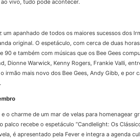
ao vivo, tudo pode acontecer.
z um apanhado de todos os maiores sucessos dos Ir
anda original. O espetáculo, com cerca de duas horas
0 e 90 e também com músicas que os Bee Gees comp
nd, Dionne Warwick, Kenny Rogers, Frankie Valli, entr
o irmão mais novo dos Bee Gees, Andy Gibb, e por 
.
vembro
sta e o charme de um mar de velas para homenagear 
o palco recebe o espetáculo “Candlelight: Os Clássic
 vela, é apresentado pela Fever e integra a agenda cul