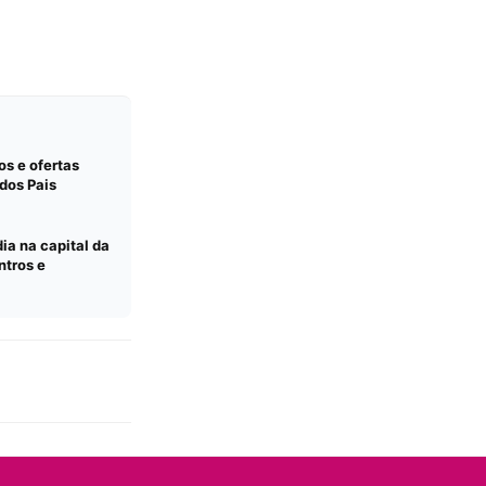
s e ofertas
dos Pais
ia na capital da
ntros e