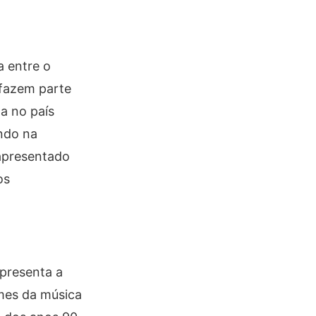
a entre o
 fazem parte
a no país
endo na
 apresentado
os
apresenta a
mes da música