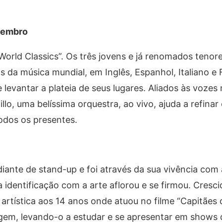
ovembro
orld Classics”. Os três jovens e já renomados tenor
 da música mundial, em Inglês, Espanhol, Italiano e
 levantar a plateia de seus lugares. Aliados às voze
lo, uma belíssima orquestra, ao vivo, ajuda a refinar
odos os presentes.
nte de stand-up e foi através da sua vivência com 
ua identificação com a arte aflorou e se firmou. Cresc
rtística aos 14 anos onde atuou no filme “Capitães d
agem, levando-o a estudar e se apresentar em shows 