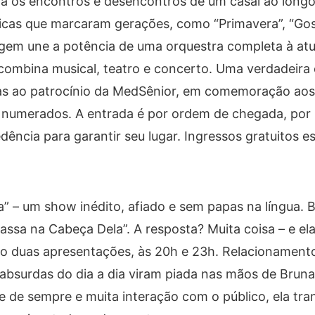
a os encontros e desencontros de um casal ao longo
icas que marcaram gerações, como “Primavera”, “Go
agem une a potência de uma orquestra completa à at
combina musical, teatro e concerto. Uma verdadeira 
ças ao patrocínio da MedSênior, em comemoração aos
o numerados. A entrada é por ordem de chegada, por 
cia para garantir seu lugar. Ingressos gratuitos e
” – um show inédito, afiado e sem papas na língua. 
sa na Cabeça Dela”. A resposta? Muita coisa – e ela
erão duas apresentações, às 20h e 23h. Relacionament
bsurdas do dia a dia viram piada nas mãos de Bruna
e de sempre e muita interação com o público, ela tr