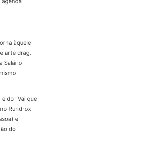
a agenda
torna àquele
e arte drag.
 Salário
rmismo
 e do “Vai que
iano Rundrox
ssoa) e
ião do