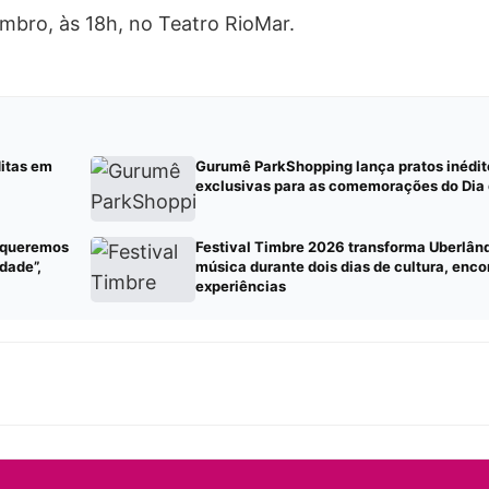
mbro, às 18h, no Teatro RioMar.
ditas em
Gurumê ParkShopping lança pratos inédito
exclusivas para as comemorações do Dia 
, queremos
Festival Timbre 2026 transforma Uberlând
dade”,
música durante dois dias de cultura, enco
experiências