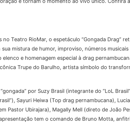
coração e tornam o momento ao vivo único. Confira 
s no Teatro RioMar, o espetáculo “Gongada Drag” re
m sua mistura de humor, improviso, números musicais 
vo elenco e homenagem especial à drag pernambucana
cônica Trupe do Barulho, artista símbolo do transfo
“gongada” por Suzy Brasil (integrante do “LoL Brasil”
 Brasil”), Sayuri Heiwa (Top drag pernambucana), Luc
m Pastor Ubirajara), Magally Mell (direto de João Pe
A apresentação tem o comando de Bruno Motta, anfitr