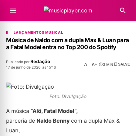
LANÇAMENTOS MUSICAL
Música de Naldo com a dupla Max & Luan para
a Fatal Model entra no Top 200 do Spotify
Redação
Publicado por
A-
A+
3 MIN
SALVE
17 de junho de 2026, às 15:16
Foto: Divulgação
A música
“Alô, Fatal Model”
,
parceria de
Naldo Benny
com a dupla Max &
Luan,