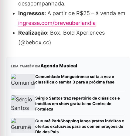
desacompanhada.
Ingressos:
A partir de R$25 – à venda em
ingresse.com/breveuberlandia
Realização:
Box. Bold Xperiences
(@bebox.cc)
Agenda Musical
LEIA TAMBÉM EM
Comunidade Mangueirense solta a voz e
classifica o samba 3 para a próxima fase
Sérgio Santos traz repertório de clássicos e
inéditas em show gratuito no Centro de
Fortaleza
Gurumê ParkShopping lança pratos inéditos e
ofertas exclusivas para as comemorações do
Dia dos Pais