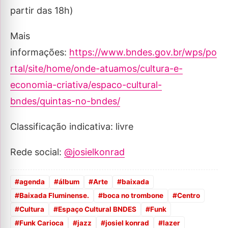
partir das 18h)
Mais
informações:
https://www.bndes.gov.br/wps/po
rtal/site/home/onde-atuamos/cultura-e-
economia-criativa/espaco-cultural-
bndes/quintas-no-bndes/
Classificação indicativa: livre
Rede social:
@josielkonrad
#
agenda
#
álbum
#
Arte
#
baixada
#
Baixada Fluminense.
#
boca no trombone
#
Centro
#
Cultura
#
Espaço Cultural BNDES
#
Funk
#
Funk Carioca
#
jazz
#
josiel konrad
#
lazer