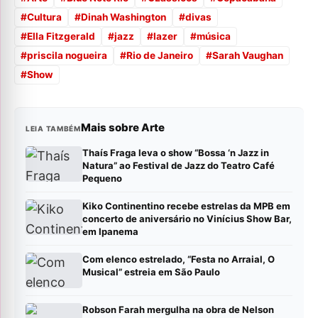
#
Cultura
#
Dinah Washington
#
divas
#
Ella Fitzgerald
#
jazz
#
lazer
#
música
#
priscila nogueira
#
Rio de Janeiro
#
Sarah Vaughan
#
Show
Mais sobre Arte
LEIA TAMBÉM
Thaís Fraga leva o show “Bossa ‘n Jazz in
Natura” ao Festival de Jazz do Teatro Café
Pequeno
Kiko Continentino recebe estrelas da MPB em
concerto de aniversário no Vinícius Show Bar,
em Ipanema
Com elenco estrelado, “Festa no Arraial, O
Musical” estreia em São Paulo
Robson Farah mergulha na obra de Nelson