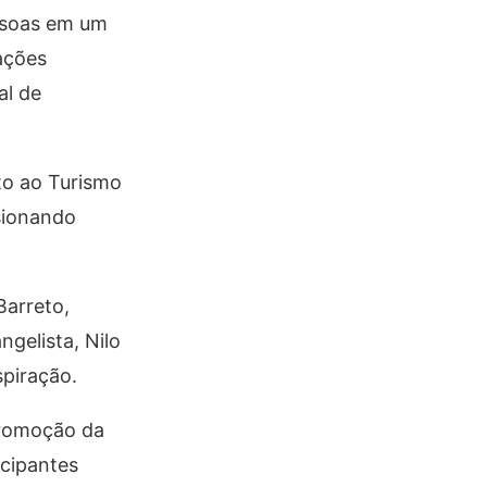
essoas em um
ações
al de
to ao Turismo
lsionando
Barreto,
ngelista, Nilo
spiração.
promoção da
icipantes