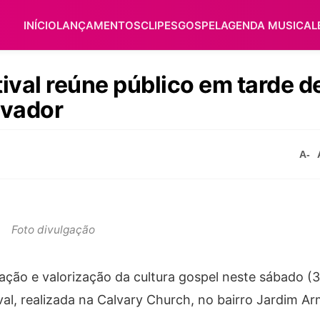
INÍCIO
LANÇAMENTOS
CLIPES
GOSPEL
AGENDA MUSICAL
tival reúne público em tarde d
lvador
A-
Foto divulgação
ração e valorização da cultura gospel neste sábado (3
val, realizada na Calvary Church, no bairro Jardim A