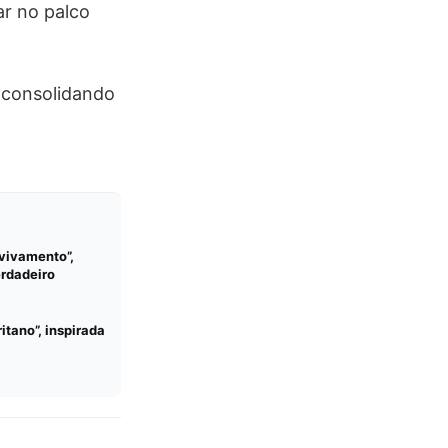
ar no palco
, consolidando
Avivamento”,
erdadeiro
tano”, inspirada