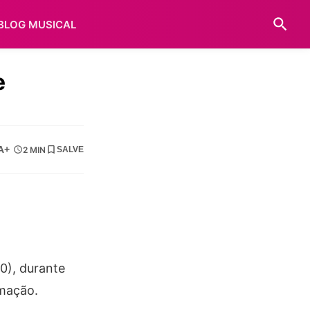
BLOG MUSICAL
e
A+
2 MIN
SALVE
0), durante
rmação.