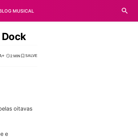
BLOG MUSICAL
r Dock
A+
2 MIN
SALVE
elas oitavas
e e