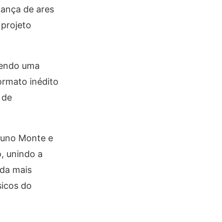
ança de ares
 projeto
etendo uma
ormato inédito
 de
Bruno Monte e
o, unindo a
nda mais
sicos do