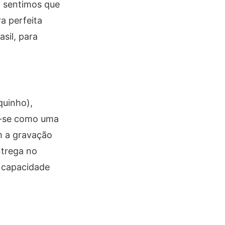
, sentimos que
a perfeita
sil, para
quinho),
o-se como uma
m a gravação
ntrega no
a capacidade