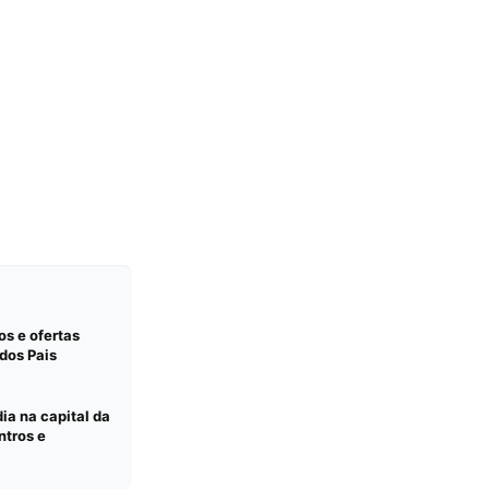
s e ofertas
dos Pais
ia na capital da
ntros e