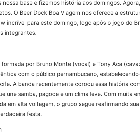
 nossa base e fizemos história aos domingos. Agora
jetos. O Beer Dock Boa Viagem nos oferece a estrutur
incrível para este domingo, logo após o jogo do Bra
os integrantes.
, formada por Bruno Monte (vocal) e Tony Aca (cava
autêntica com o público pernambucano, estabelecend
cife. A banda recentemente coroou essa história co
 que une samba, pagode e um clima leve. Com muita e
ada em alta voltagem, o grupo segue reafirmando su
rdadeira festa.
m