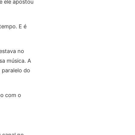
ue ele apostou
 tempo. E é
 estava no
sa música. A
 paralelo do
do com o
u canal no