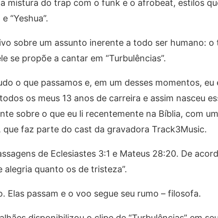
a mistura do trap com o funk e o afrobeat, estilos q
 e “Yeshua”.
exivo sobre um assunto inerente a todo ser humano: o
e se propõe a cantar em “Turbulências”.
e tudo o que passamos e, em um desses momentos, eu
m todos os meus 13 anos de carreira e assim nasceu es
te sobre o que eu li recentemente na Bíblia, com um
 que faz parte do cast da gravadora Track3Music.
ssagens de Eclesiastes 3:1 e Mateus 28:20. De acor
alegria quanto os de tristeza”.
. Elas passam e o voo segue seu rumo – filosofa.
alhães disponibilizou o clipe de “Turbulências” em se