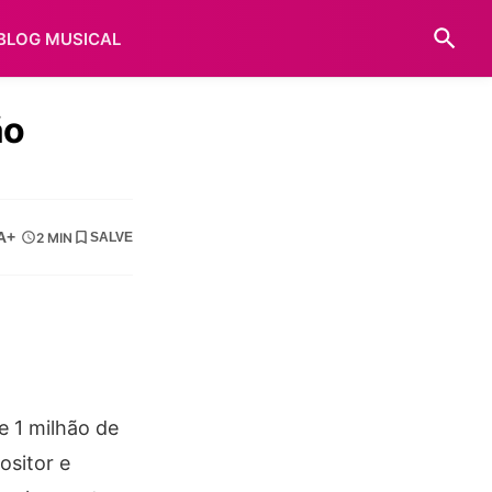
BLOG MUSICAL
ão
A+
2 MIN
SALVE
e 1 milhão de
ositor e