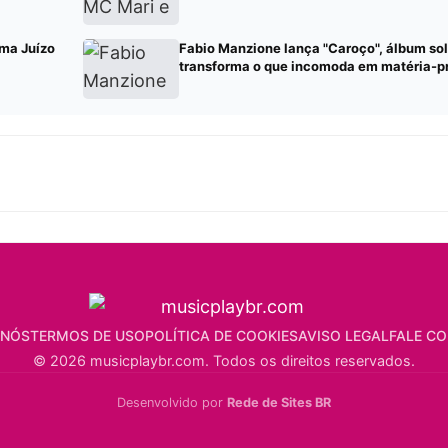
ma Juízo
Fabio Manzione lança "Caroço", álbum so
transforma o que incomoda em matéria-p
 NÓS
TERMOS DE USO
POLÍTICA DE COOKIES
AVISO LEGAL
FALE C
© 2026 musicplaybr.com. Todos os direitos reservados.
Desenvolvido por
Rede de Sites BR