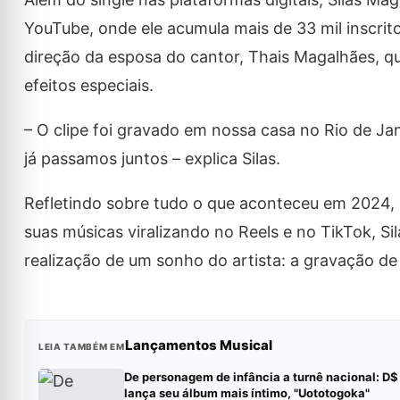
YouTube, onde ele acumula mais de 33 mil inscrito
direção da esposa do cantor, Thais Magalhães, qu
efeitos especiais.
– O clipe foi gravado em nossa casa no Rio de Ja
já passamos juntos – explica Silas.
Refletindo sobre tudo o que aconteceu em 2024, 
suas músicas viralizando no Reels e no TikTok, S
realização de um sonho do artista: a gravação d
Lançamentos Musical
LEIA TAMBÉM EM
De personagem de infância a turnê nacional: D$
lança seu álbum mais íntimo, "Uototogoka"