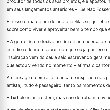
produtor de todos os seus projetos, ele apostou n
em seus lançamentos anteriores – “Se Não Fosse”
É nesse clima de fim de ano que Silas surge refl
sobre como viver e aproveitar bem o tempo que el
– A gente fica reflexivo no fim de ano acerca d
estúdio refletindo sobre tudo que eu já passei e
inspiração vem do céu e saio escrevendo geralmen
que estou vivendo no momento – afirma o cantor,
A mensagem central da canção é inspirada nas pa
artista, “tudo é passageiro, tanto os momentos de 
– Turbulências existem, mas não derrubam o avião
Além do single nas plataformas digitais, Silas Mag