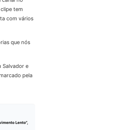
 clipe tem
nta com vários
órias que nós
m Salvador e
á marcado pela
imento Lento",