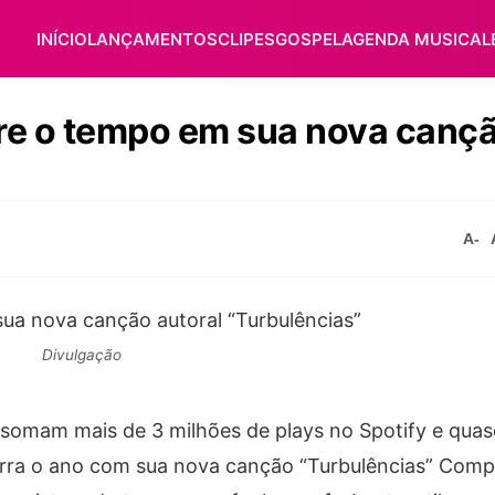
INÍCIO
LANÇAMENTOS
CLIPES
GOSPEL
AGENDA MUSICAL
bre o tempo em sua nova canç
A-
Divulgação
 somam mais de 3 milhões de plays no Spotify e quas
erra o ano com sua nova canção “Turbulências” Comp