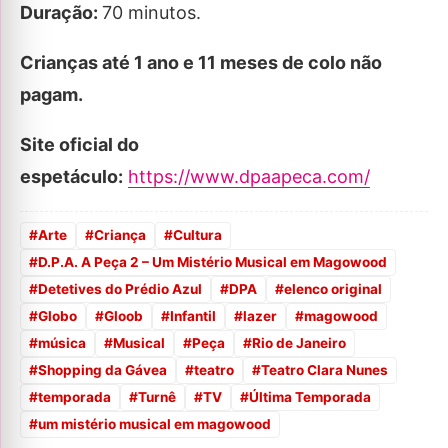
Duração:
70 minutos.
Crianças até 1 ano e 11 meses de colo não
pagam.
Site oficial do
espetáculo:
https://www.dpaapeca.com/
#
Arte
#
Criança
#
Cultura
#
D.P.A. A Peça 2 – Um Mistério Musical em Magowood
#
Detetives do Prédio Azul
#
DPA
#
elenco original
#
Globo
#
Gloob
#
Infantil
#
lazer
#
magowood
#
música
#
Musical
#
Peça
#
Rio de Janeiro
#
Shopping da Gávea
#
teatro
#
Teatro Clara Nunes
#
temporada
#
Turnê
#
TV
#
Última Temporada
#
um mistério musical em magowood