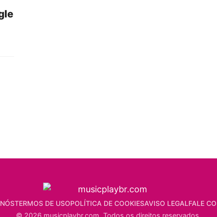
gle
 NÓS
TERMOS DE USO
POLÍTICA DE COOKIES
AVISO LEGAL
FALE C
© 2026 musicplaybr.com. Todos os direitos reservados.