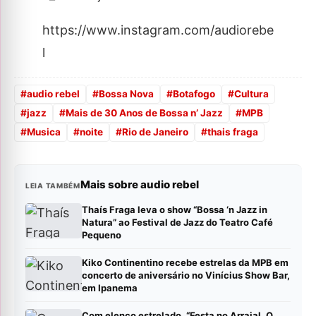
https://www.instagram.com/audiorebe
l
#
audio rebel
#
Bossa Nova
#
Botafogo
#
Cultura
#
jazz
#
Mais de 30 Anos de Bossa n’ Jazz
#
MPB
#
Musica
#
noite
#
Rio de Janeiro
#
thais fraga
Mais sobre audio rebel
LEIA TAMBÉM
Thaís Fraga leva o show “Bossa ‘n Jazz in
Natura” ao Festival de Jazz do Teatro Café
Pequeno
Kiko Continentino recebe estrelas da MPB em
concerto de aniversário no Vinícius Show Bar,
em Ipanema
Com elenco estrelado, “Festa no Arraial, O