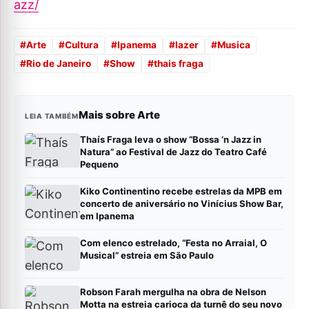
azz/
#
Arte
#
Cultura
#
Ipanema
#
lazer
#
Musica
#
Rio de Janeiro
#
Show
#
thais fraga
Mais sobre Arte
LEIA TAMBÉM
Thaís Fraga leva o show “Bossa ‘n Jazz in
Natura” ao Festival de Jazz do Teatro Café
Pequeno
Kiko Continentino recebe estrelas da MPB em
concerto de aniversário no Vinícius Show Bar,
em Ipanema
Com elenco estrelado, “Festa no Arraial, O
Musical” estreia em São Paulo
Robson Farah mergulha na obra de Nelson
Motta na estreia carioca da turnê do seu novo