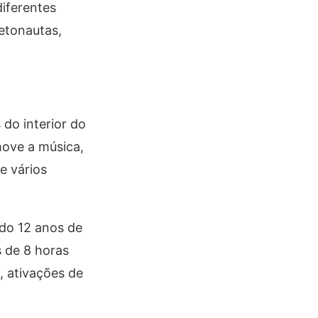
iferentes
etonautas,
 do interior do
move a música,
e vários
ndo 12 anos de
 de 8 horas
, ativações de