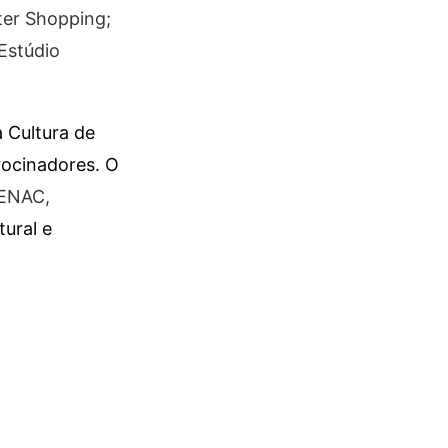
ter Shopping;
Estúdio
à Cultura de
rocinadores. O
SENAC,
ural e