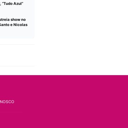
, “Tudo Azul”
streia show no
Santo e Nicolas
ONOSCO