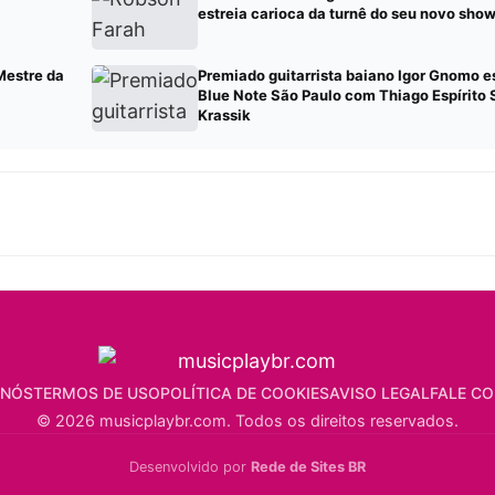
estreia carioca da turnê do seu novo show
Mestre da
Premiado guitarrista baiano Igor Gnomo e
Blue Note São Paulo com Thiago Espírito 
Krassik
 NÓS
TERMOS DE USO
POLÍTICA DE COOKIES
AVISO LEGAL
FALE C
© 2026 musicplaybr.com. Todos os direitos reservados.
Desenvolvido por
Rede de Sites BR