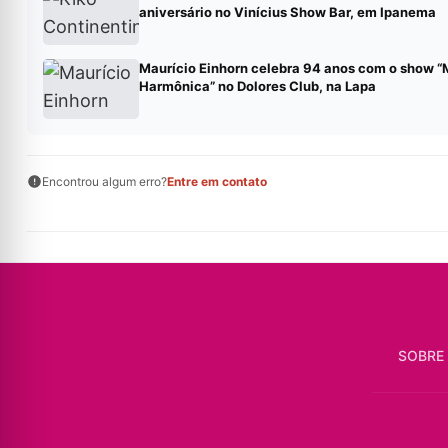
aniversário no Vinícius Show Bar, em Ipanema
Maurício Einhorn celebra 94 anos com o show “
Harmônica” no Dolores Club, na Lapa
Encontrou algum erro?
Entre em contato
SOBRE