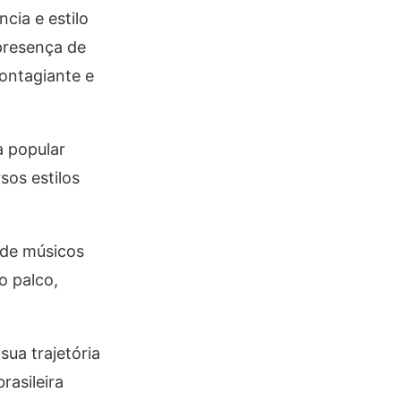
cia e estilo
presença de
contagiante e
a popular
sos estilos
 de músicos
o palco,
ua trajetória
rasileira