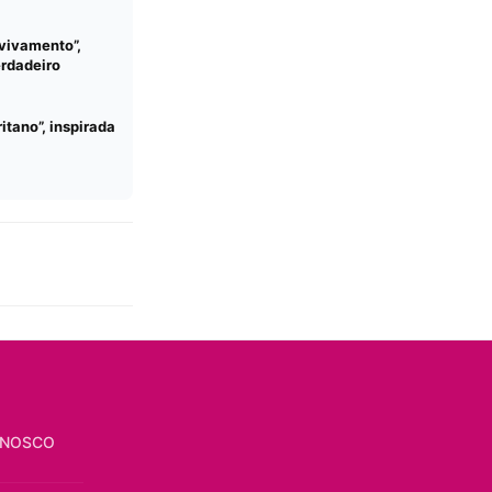
Avivamento”,
erdadeiro
tano”, inspirada
ONOSCO