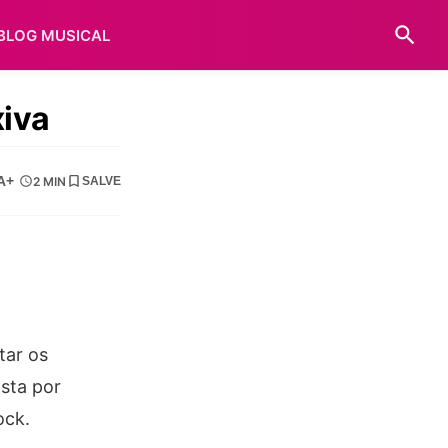
BLOG MUSICAL
xiva
A+
2 MIN
SALVE
tar os
sta por
ock.