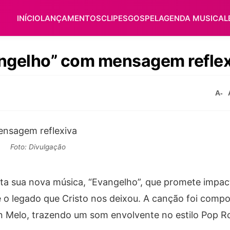
INÍCIO
LANÇAMENTOS
CLIPES
GOSPEL
AGENDA MUSICAL
angelho” com mensagem refle
A-
Foto: Divulgação
ta sua nova música, “Evangelho”, que promete impac
o legado que Cristo nos deixou. A canção foi compo
n Melo, trazendo um som envolvente no estilo Pop R