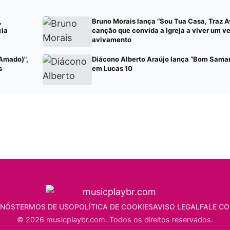
,
Bruno Morais lança “Sou Tua Casa, Traz 
cia
canção que convida a Igreja a viver um v
avivamento
 Amado)",
Diácono Alberto Araújo lança “Bom Samari
s
em Lucas 10
 NÓS
TERMOS DE USO
POLÍTICA DE COOKIES
AVISO LEGAL
FALE C
© 2026 musicplaybr.com. Todos os direitos reservados.