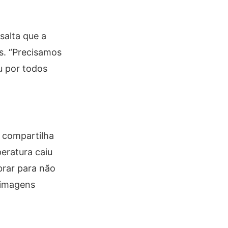
salta que a
s. “Precisamos
u por todos
m compartilha
eratura caiu
brar para não
 imagens